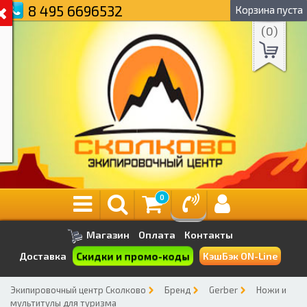
8 495 6696532
Корзина пуста
(
0
)
0
Магазин
Оплата
Контакты
Скидки и промо-коды
Доставка
КэшБэк ON-Line
Экипировочный центр Сколково
Бренд
Gerber
Ножи и
мультитулы для туризма