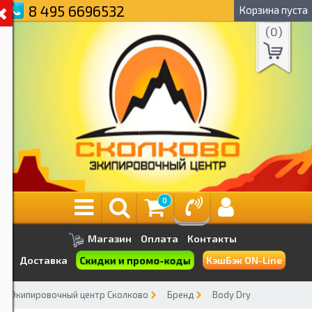
8 495 6696532
Корзина пуста
(
0
)
0
Магазин
Оплата
Контакты
Скидки и промо-коды
Доставка
КэшБэк ON-Line
Экипировочный центр Сколково
Бренд
Body Dry