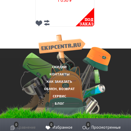
₽
СКИДКИ
КОНТАКТЫ
КАК ЗАКАЗАТЬ
ОБМЕН, ВОЗВРАТ
СЕРВИС
БЛОГ
0
0
0
© Экипировочный центр Сколково, 2010-2021
Сравнение
Избранное
Просмотренные