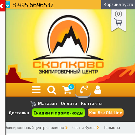
8 495 6696532
Корзина пуста
(
0
)
0
Магазин
Оплата
Контакты
Скидки и промо-коды
Доставка
КэшБэк ON-Line
Экипировочный центр Сколково
Свет и Кухня
Термосы