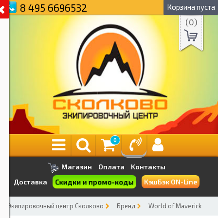
8 495 6696532
Корзина пуста
(
0
)
0
Магазин
Оплата
Контакты
Скидки и промо-коды
Доставка
КэшБэк ON-Line
Экипировочный центр Сколково
Бренд
World of Maverick