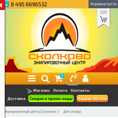
8 495 6696532
Корзина пуста
(
0
)
0
Магазин
Оплата
Контакты
Скидки и промо-коды
Доставка
КэшБэк ON-Line
Экипировочный центр Сколково
Для сплава