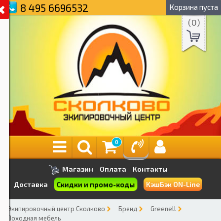
8 495 6696532
Корзина пуста
(
0
)
0
Магазин
Оплата
Контакты
Скидки и промо-коды
Доставка
КэшБэк ON-Line
Экипировочный центр Сколково
Бренд
Greenell
Походная мебель