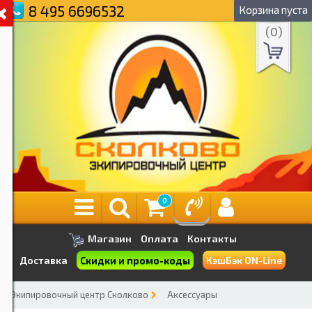
8 495 6696532
Корзина пуста
(
0
)
0
Магазин
Оплата
Контакты
Скидки и промо-коды
Доставка
КэшБэк ON-Line
Экипировочный центр Сколково
Аксессуары