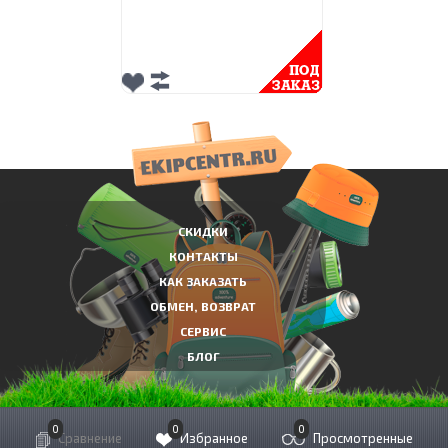
СКИДКИ
КОНТАКТЫ
КАК ЗАКАЗАТЬ
ОБМЕН, ВОЗВРАТ
СЕРВИС
БЛОГ
0
0
0
© Экипировочный центр Сколково, 2010-2021
Сравнение
Избранное
Просмотренные