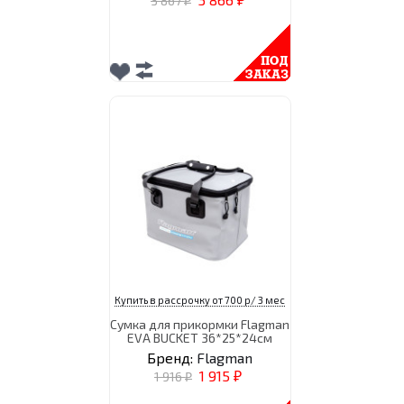
3 867
₽
₽
Купить в рассрочку от 700 р/ 3 мес
Сумка для прикормки Flagman
EVA BUCKET 36*25*24см
Бренд:
Flagman
1 915
1 916
₽
₽