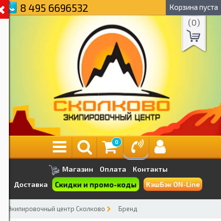
8 495 6696532
Корзина пуста
(
0
)
0
Магазин
Оплата
Контакты
Скидки и промо-коды
Доставка
КэшБэк ON-Line
Экипировочный центр Сколково
Бренд