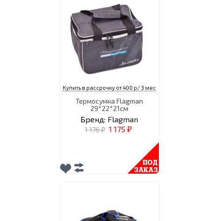
Купить в рассрочку от 400 р/ 3 мес
Термосумка Flagman
29*22*21см
Бренд:
Flagman
1 175
1 176
₽
₽