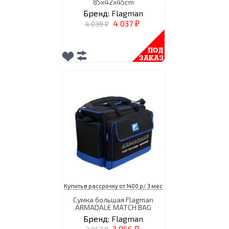
85x42x45cm
Бренд:
Flagman
4 037
4 038
₽
₽
Купить в рассрочку от 1400 р/ 3 мес
Сумка большая Flagman
ARMADALE MATCH BAG
Бренд:
Flagman
3 866