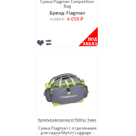
Сумка Flagman Competition
Bag
Бренд:
Flagman
4 059
4 060
₽
₽
Купить в рассрочку от 1500 р/ 3 мес
Сумка Flagman с отделением
для садка Match Luggage -