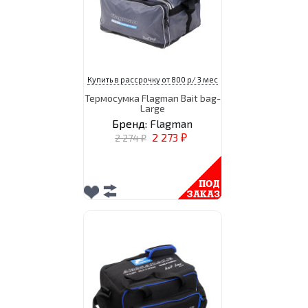
Купить в рассрочку от 800 р/ 3 мес
Термосумка Flagman Bait bag-
Large
Бренд:
Flagman
2 273
2 274
₽
₽