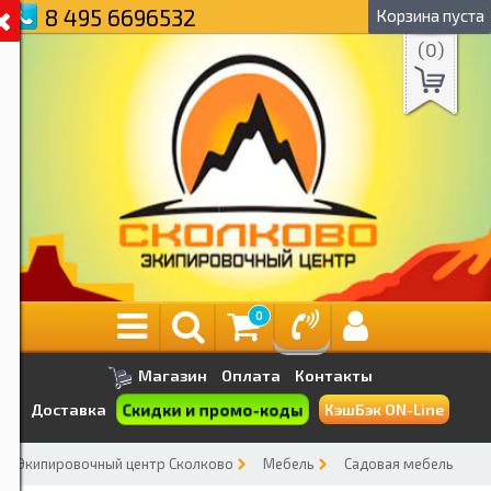
8 495 6696532
Корзина пуста
(
0
)
0
Магазин
Оплата
Контакты
Скидки и промо-коды
Доставка
КэшБэк ON-Line
Экипировочный центр Сколково
Мебель
Садовая мебель