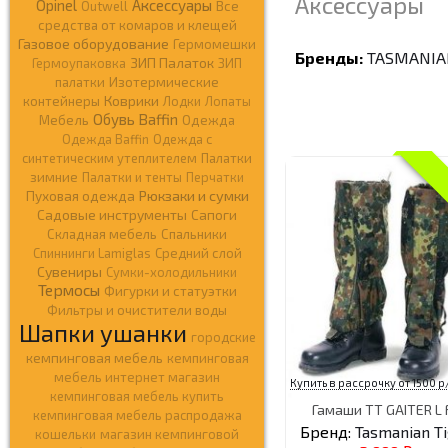
Аксессуары
Opinel
Аксессуары
Outwell
Все
средства от комаров и клещей
Газовое оборудование
Гермомешки
Бренды:
TASMANIA
ЗИП Палаток
Гермоупаковка
ЗИП
палатки
Изотермические
Коврики
контейнеры
Лодки
Лопаты
Обувь Baffin
Мебель
Одежда
Одежда Baffin
Одежда c
синтетическим утеплителем
Палатки
зимние
Палатки и тенты
Перчатки
Рюкзаки и сумки
Пуховая одежда
Садовые инструменты
Сапоги
Складная мебель
Спальники
Спиннинги Lamiglas
Средний слой
Сувениры
Сумки-холодильники
Термосы
Фигурки и статуэтки
Фильтры и очистители воды
Шапки ушанки
городские
кемпинговая мебель
кемпинговая
мебель интернет магазин
Купить в рассрочку от 1500 р
кемпинговая мебель купить
Гамаши TT GAITER L 
кемпинговая мебель распродажа
Бренд:
Tasmanian T
кошельки
магазин кемпинговой