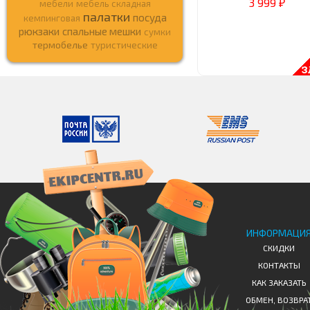
3 999
мебели
мебель складная
₽
палатки
посуда
кемпинговая
рюкзаки
спальные мешки
сумки
термобелье
туристические
ИНФОРМАЦИ
СКИДКИ
КОНТАКТЫ
КАК ЗАКАЗАТЬ
ОБМЕН, ВОЗВРА