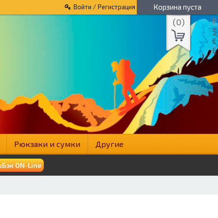
Корзина пуста
Войти / Регистрация
(
0
)
₽
$
€
£
Рюкзаки и сумки
Другие
Бэк ON-Line