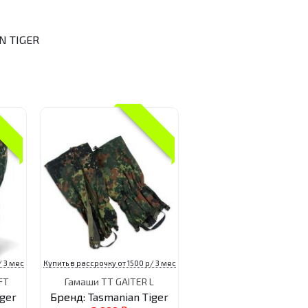
N TIGER
/ 3 мес
Купить в рассрочку от 1500 р/ 3 мес
FT
Гамаши TT GAITER L
iger
Бренд:
Tasmanian Tiger