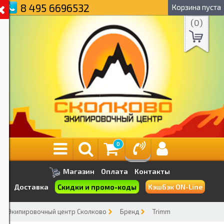
8 495 6696532
Корзина пуста
(
0
)
0
Магазин
Оплата
Контакты
Скидки и промо-коды
Доставка
КэшБэк ON-Line
Экипировочный центр Сколково
Бренд
Trimm