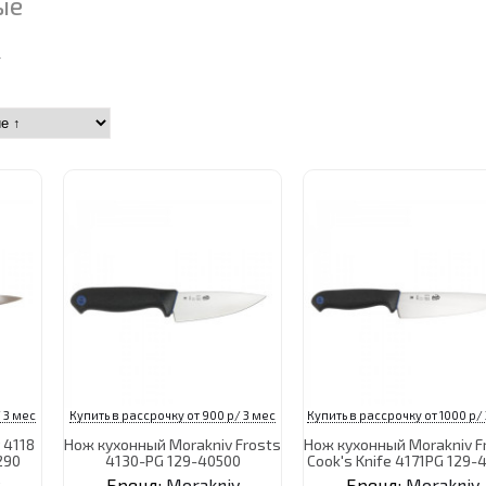
ые
V
 3 мес
Купить в рассрочку от 900 р/ 3 мес
Купить в рассрочку от 1000 р/
 4118
Нож кухонный Morakniv Frosts
Нож кухонный Morakniv F
290
4130-PG 129-40500
Cook's Knife 4171PG 129-
Бренд:
Morakniv
Бренд:
Morakniv