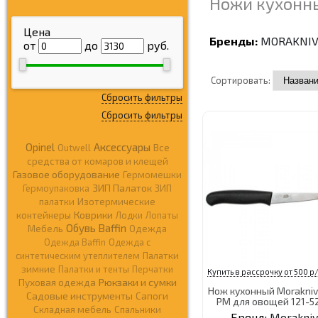
Ножи кухонн
Цена
Бренды:
MORAKNI
от
до
руб.
Сортировать:
Сбросить фильтры
Сбросить фильтры
Opinel
Аксессуары
Outwell
Все
средства от комаров и клещей
Газовое оборудование
Гермомешки
ЗИП Палаток
Гермоупаковка
ЗИП
палатки
Изотермические
Коврики
контейнеры
Лодки
Лопаты
Обувь Baffin
Мебель
Одежда
Одежда Baffin
Одежда c
синтетическим утеплителем
Палатки
зимние
Палатки и тенты
Перчатки
Купить в рассрочку от 500 р/
Рюкзаки и сумки
Пуховая одежда
Нож кухонный Morakniv
Садовые инструменты
Сапоги
РM для овощей 121-5
Складная мебель
Спальники
Бренд:
Morakniv