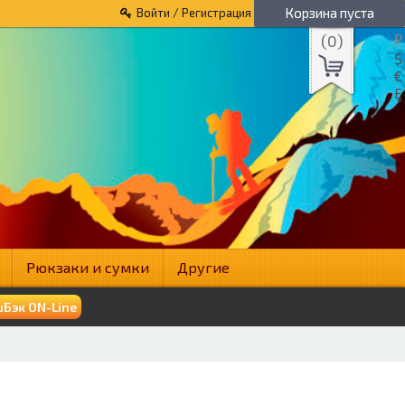
Корзина пуста
Войти / Регистрация
(
0
)
₽
$
€
£
Рюкзаки и сумки
Другие
Бэк ON-Line