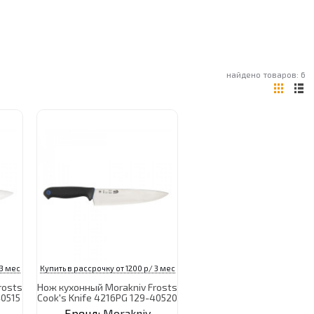
найдено товаров: 6
 3 мес
Купить в рассрочку от 1200 р/ 3 мес
rosts
Нож кухонный Morakniv Frosts
40515
Cook's Knife 4216PG 129-40520
Бренд:
Morakniv