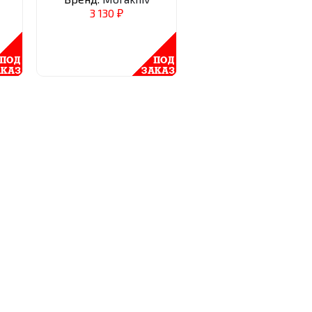
3 130
₽