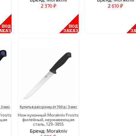
2 370
2 610
₽
₽
 3 мес
Купить в рассрочку от 700 р/ 3 мес
Frosts
Нож кухонный Morakniv Frosts
щая
филейный, нержавеющая
сталь, 129-3855
Бренд:
Morakniv