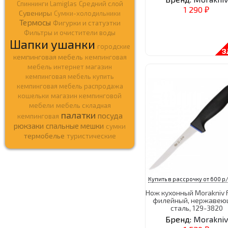
Спиннинги Lamiglas
Средний слой
1 290
₽
Сувениры
Сумки-холодильники
Термосы
Фигурки и статуэтки
Фильтры и очистители воды
Шапки ушанки
городские
кемпинговая мебель
кемпинговая
мебель интернет магазин
кемпинговая мебель купить
кемпинговая мебель распродажа
кошельки
магазин кемпинговой
мебели
мебель складная
палатки
посуда
кемпинговая
рюкзаки
спальные мешки
сумки
термобелье
туристические
Купить в рассрочку от 600 р/
Нож кухонный Morakniv 
филейный, нержавею
сталь, 129-3820
Бренд:
Morakniv