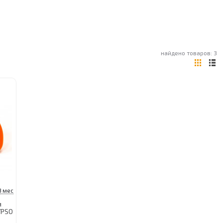
найдено товаров: 3
3 мес
я
YPSO