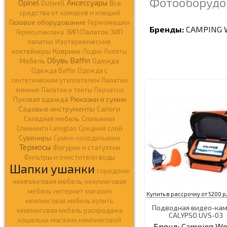
Фотооборудо
Opinel
Аксессуары
Outwell
Все
средства от комаров и клещей
Газовое оборудование
Гермомешки
Бренды:
CAMPING 
ЗИП Палаток
Гермоупаковка
ЗИП
палатки
Изотермические
Коврики
контейнеры
Лодки
Лопаты
Обувь Baffin
Мебель
Одежда
Одежда Baffin
Одежда c
синтетическим утеплителем
Палатки
зимние
Палатки и тенты
Перчатки
Рюкзаки и сумки
Пуховая одежда
Садовые инструменты
Сапоги
Складная мебель
Спальники
Спиннинги Lamiglas
Средний слой
Сувениры
Сумки-холодильники
Термосы
Фигурки и статуэтки
Фильтры и очистители воды
Шапки ушанки
городские
кемпинговая мебель
кемпинговая
мебель интернет магазин
Купить в рассрочку от 5200 р
кемпинговая мебель купить
Подводная видео-ка
кемпинговая мебель распродажа
CALYPSO UVS-03
кошельки
магазин кемпинговой
Бренд:
Camping Wo