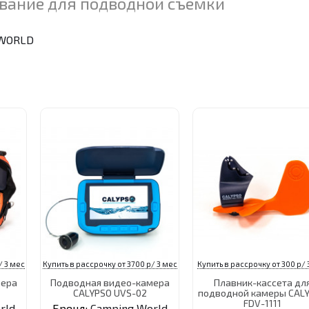
вание для подводной съемки
WORLD
/ 3 мес
Купить в рассрочку от 3700 р/ 3 мес
Купить в рассрочку от 300 р/ 
мера
Подводная видео-камера
Плавник-кассета дл
CALYPSO UVS-02
подводной камеры CAL
FDV-1111
rld
Бренд:
Camping World