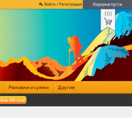
Корзина пуста
Войти / Регистрация
(
0
)
₽
$
€
£
Рюкзаки и сумки
Другие
Бэк ON-Line