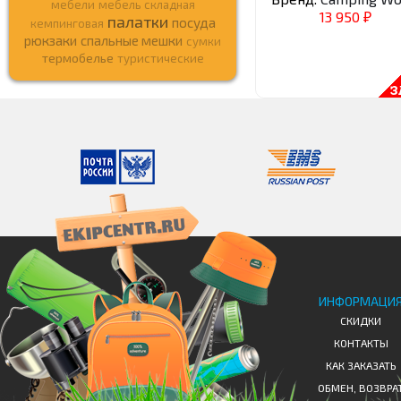
мебели
мебель складная
13 950
палатки
₽
посуда
кемпинговая
рюкзаки
спальные мешки
сумки
термобелье
туристические
ИНФОРМАЦИ
СКИДКИ
КОНТАКТЫ
КАК ЗАКАЗАТЬ
ОБМЕН, ВОЗВРА