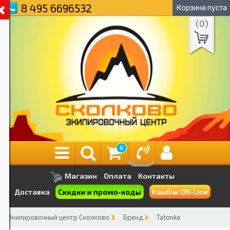
8 495 6696532
Корзина пуста
(
0
)
0
Магазин
Оплата
Контакты
Скидки и промо-коды
Доставка
КэшБэк ON-Line
Экипировочный центр Сколково
Бренд
Tatonka