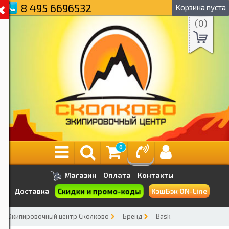
8 495 6696532
Корзина пуста
(
0
)
0
Магазин
Оплата
Контакты
Скидки и промо-коды
Доставка
КэшБэк ON-Line
Экипировочный центр Сколково
Бренд
Bask