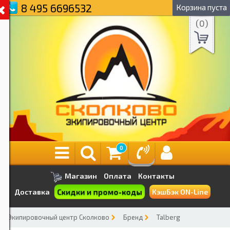
8 495 6696532
Корзина пуста
(
0
)
0
Магазин
Оплата
Контакты
Скидки и промо-коды
Доставка
КэшБэк ON-Line
Экипировочный центр Сколково
Бренд
Talberg