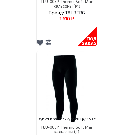
TLU-005P Thermo Soft Man
кальсоны (M)
Бренд:
TALBERG
1 610
₽
Купить в рассрочку от 600 р/ 3 мес
TLU-005P Thermo Soft Man
кальсоны (L)