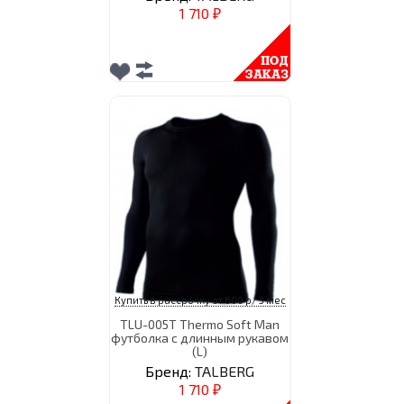
1 710
₽
Купить в рассрочку от 600 р/ 3 мес
TLU-005T Thermo Soft Man
футболка с длинным рукавом
(L)
Бренд:
TALBERG
1 710
₽