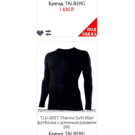
Бренд:
TALBERG
1 610
₽
Купить в рассрочку от 600 р/ 3 мес
TLU-005T Thermo Soft Man
футболка с длинным рукавом
(M)
Бренд:
TALBERG