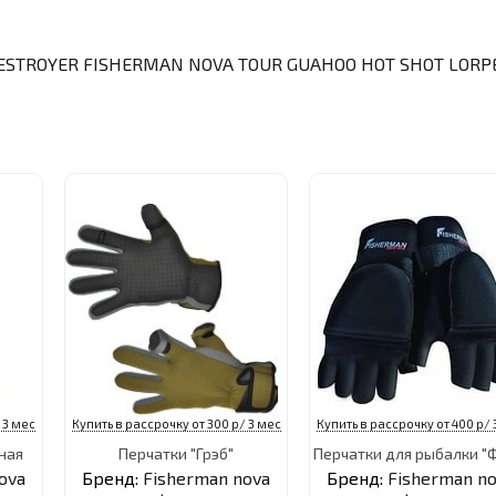
ESTROYER
FISHERMAN NOVA TOUR
GUAHOO
HOT SHOT
LORP
 3 мес
Купить в рассрочку от 300 р/ 3 мес
Купить в рассрочку от 400 р/ 
ная
Перчатки "Грэб"
Перчатки для рыбалки "
ova
Бренд:
Fisherman nova
Бренд:
Fisherman n