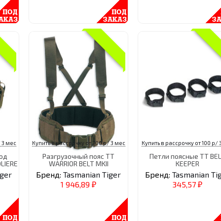
 3 мес
Купить в рассрочку от 700 р/ 3 мес
Купить в рассрочку от 100 р/ 
од
Разгрузочный пояс TT
Петли поясные TT BE
LIERE
WARRIOR BELT MKII
KEEPER
iger
Бренд:
Tasmanian Tiger
Бренд:
Tasmanian Ti
1 946,89
345,57
₽
₽