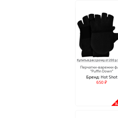
Купить в рассрочку от 200 р/
Перчатки-варежки ф
"Puffin Down"
Бренд:
Hot Shot
650
₽