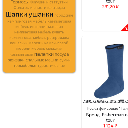
tour
Термосы
Фигурки и статуэтки
281,20
Фильтры и очистители воды
₽
Шапки ушанки
городские
кемпинговая мебель
кемпинговая
мебель интернет магазин
кемпинговая мебель купить
кемпинговая мебель распродажа
кошельки
магазин кемпинговой
мебели
мебель складная
палатки
посуда
кемпинговая
рюкзаки
спальные мешки
сумки
термобелье
туристические
Купить в рассрочку от 400 р/
Носки флисовые "Тал
Бренд:
Fisherman n
tour
1 124
₽