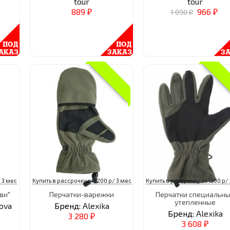
tour
tour
889
966
1 090
₽
₽
₽
 3 мес
Купить в рассрочку от 1200 р/ 3 мес
Купить в рассрочку от 1300 р/
ви"
Перчатки-варежки
Перчатки специальн
утепленные
ova
Бренд:
Alexika
Бренд:
Alexika
3 280
₽
3 608
₽