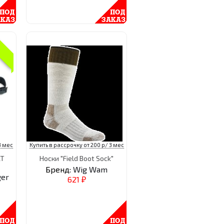
3 мес
Купить в рассрочку от 200 р/ 3 мес
LT
Носки "Field Boot Sock"
Бренд:
Wig Wam
ger
621
₽