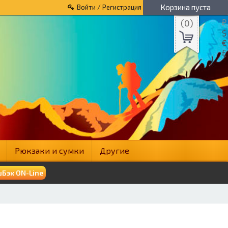
Корзина пуста
Войти / Регистрация
(
0
)
₽
$
€
£
Рюкзаки и сумки
Другие
Бэк ON-Line