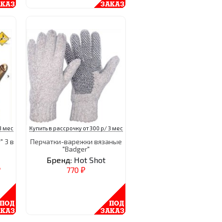
3 мес
Купить в рассрочку от 300 р/ 3 мес
 3 в
Перчатки-варежки вязаные
"Badger"
Бренд:
Hot Shot
770
₽
₽