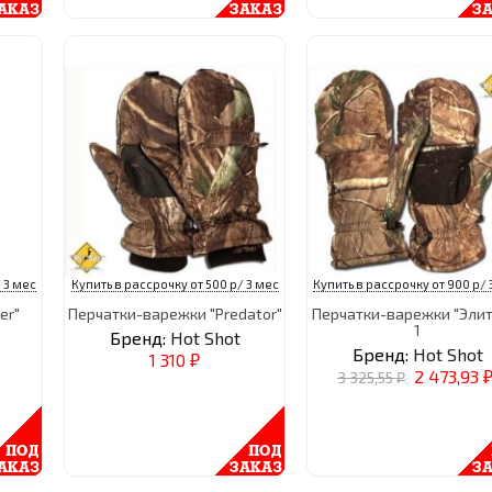
 3 мес
Купить в рассрочку от 500 р/ 3 мес
Купить в рассрочку от 900 р/ 
er"
Перчатки-варежки "Predator"
Перчатки-варежки "Элит"
1
Бренд:
Hot Shot
Бренд:
Hot Shot
1 310
₽
2 473,93
3 325,55
₽