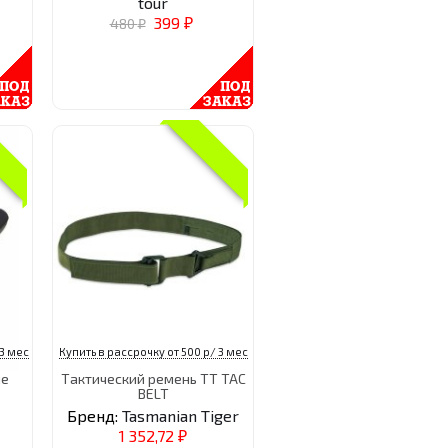
tour
399
480
₽
₽
 3 мес
Купить в рассрочку от 500 р/ 3 мес
ые
Тактический ремень TT TAC
BELT
Бренд:
Tasmanian Tiger
1 352,72
₽