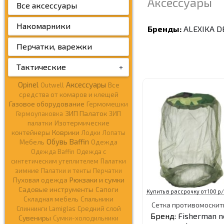
Аксессуары
Все аксессуары
Накомарники
Бренды:
ALEXIKA
D
Перчатки, варежки
Тактические
Opinel
Аксессуары
Outwell
Все
средства от комаров и клещей
Газовое оборудование
Гермомешки
ЗИП Палаток
Гермоупаковка
ЗИП
палатки
Изотермические
Коврики
контейнеры
Лодки
Лопаты
Обувь Baffin
Мебель
Одежда
Одежда Baffin
Одежда c
синтетическим утеплителем
Палатки
зимние
Палатки и тенты
Перчатки
Рюкзаки и сумки
Пуховая одежда
Садовые инструменты
Сапоги
Купить в рассрочку от 100 р/
Складная мебель
Спальники
Сетка противомоскит
Спиннинги Lamiglas
Средний слой
Бренд:
Fisherman n
Сувениры
Сумки-холодильники