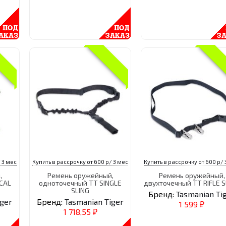
 3 мес
Купить в рассрочку от 600 р/ 3 мес
Купить в рассрочку от 600 р/ 
,
Ремень оружейный,
Ремень оружейный,
CAL
одноточечный TT SINGLE
двухточечный TT RIFLE S
SLING
Бренд:
Tasmanian Ti
iger
Бренд:
Tasmanian Tiger
1 599
₽
1 718,55
₽