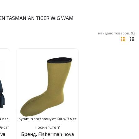
EN
TASMANIAN TIGER
WIG WAM
найдено товаров: 92
3 мес
Купить в рассрочку от 100 р/ 3 мес
Фист"
Носки "Степ"
ova
Бренд:
Fisherman nova