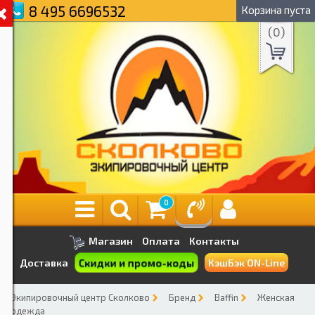
8 495 6696532
Корзина пуста
(
0
)
0
Магазин
Оплата
Контакты
Скидки и промо-коды
Доставка
КэшБэк ON-Line
Экипировочный центр Сколково
Бренд
Baffin
Женская
одежда