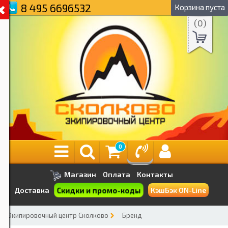
8 495 6696532
Корзина пуста
(
0
)
0
Магазин
Оплата
Контакты
Скидки и промо-коды
Доставка
КэшБэк ON-Line
Экипировочный центр Сколково
Бренд