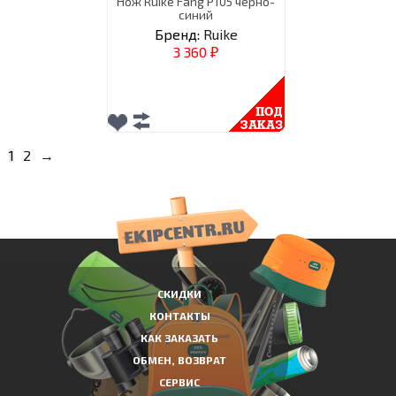
Нож Ruike Fang P105 черно-
синий
Бренд:
Ruike
3 360
₽
1
2
→
СКИДКИ
КОНТАКТЫ
КАК ЗАКАЗАТЬ
ОБМЕН, ВОЗВРАТ
СЕРВИС