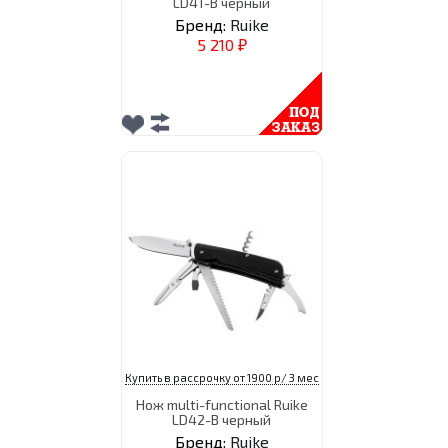
LD41-B черный
Бренд:
Ruike
5 210
₽
Купить в рассрочку от 1900 р/ 3 мес
Нож multi-functional Ruike
LD42-B черный
Бренд:
Ruike