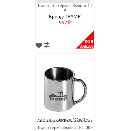
Tramp Lite термос Bivouac 1,2
л
Бренд:
TRAMP
952
₽
Купить в рассрочку от 100 р/ 3 мес
Tramp термокpужка TRC-009