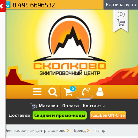
8 495 6696532
Корзина пуста
(
0
)
0
Магазин
Оплата
Контакты
Скидки и промо-коды
Доставка
КэшБэк ON-Line
Экипировочный центр Сколково
Бренд
Tramp