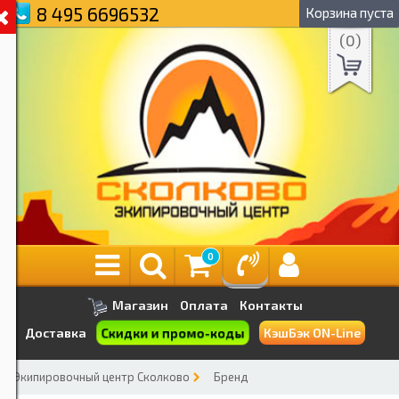
8 495 6696532
Корзина пуста
(
0
)
0
Магазин
Оплата
Контакты
Скидки и промо-коды
Доставка
КэшБэк ON-Line
Экипировочный центр Сколково
Бренд