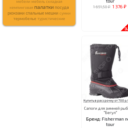
tour
мебели
мебель складная
палатки
1 376
1 691,50
посуда
кемпинговая
₽
₽
рюкзаки
спальные мешки
сумки
термобелье
туристические
Купить в рассрочку от 700 р/
Сапоги для зимней ры
"Бегул"
Бренд:
Fisherman n
tour