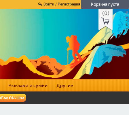
Корзина пуста
Войти / Регистрация
(
0
)
₽
$
€
£
Рюкзаки и сумки
Другие
Бэк ON-Line