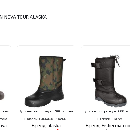
N NOVA TOUR
ALASKA
 3 мес
Купить в рассрочку от 200 р/ 3 мес
Купить в рассрочку от 600 р/ 
ттом"
Сапоги зимние "Хаски"
Сапоги "Неро"
ova
Бренд:
alaska
Бренд:
Fisherman n