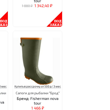
tour
1 342,40
1 880
₽
₽
3 мес
Купить в рассрочку от 500 р/ 3 мес
алки
Сапоги для рыбалки "Брод"
Бренд:
Fisherman nova
ova
tour
1 466
₽