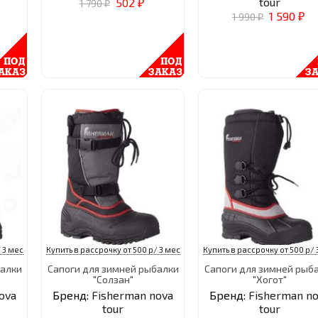
tour
502
1 790
₽
₽
1 590
1 990
₽
₽
 3 мес
Купить в рассрочку от 500 р/ 3 мес
Купить в рассрочку от 500 р/ 
балки
Сапоги для зимней рыбалки
Сапоги для зимней рыб
"Солзан"
"Хогот"
ova
Бренд:
Fisherman nova
Бренд:
Fisherman n
tour
tour