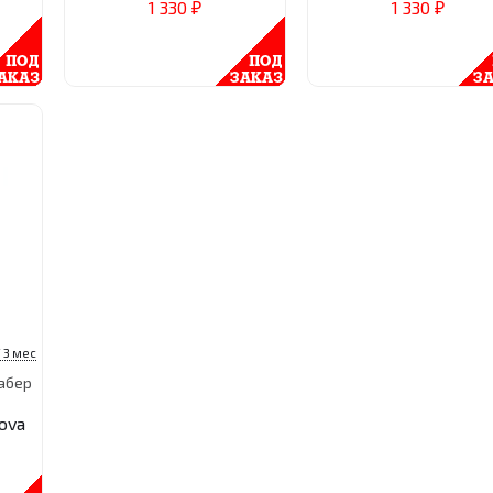
1 330
1 330
₽
₽
 3 мес
абер
ova