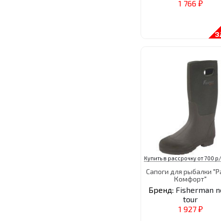
1 766
₽
Купить в рассрочку от 700 р/
Сапоги для рыбалки "Р
Комфорт"
Бренд:
Fisherman n
tour
1 927
₽