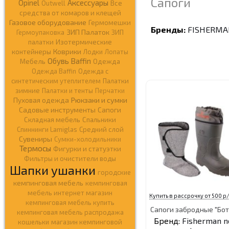
Сапоги
Opinel
Аксессуары
Outwell
Все
средства от комаров и клещей
Газовое оборудование
Гермомешки
Бренды:
FISHERMA
ЗИП Палаток
Гермоупаковка
ЗИП
палатки
Изотермические
Коврики
контейнеры
Лодки
Лопаты
Обувь Baffin
Мебель
Одежда
Одежда Baffin
Одежда c
синтетическим утеплителем
Палатки
зимние
Палатки и тенты
Перчатки
Рюкзаки и сумки
Пуховая одежда
Садовые инструменты
Сапоги
Складная мебель
Спальники
Спиннинги Lamiglas
Средний слой
Сувениры
Сумки-холодильники
Термосы
Фигурки и статуэтки
Фильтры и очистители воды
Шапки ушанки
городские
кемпинговая мебель
кемпинговая
мебель интернет магазин
Купить в рассрочку от 500 р/
кемпинговая мебель купить
Сапоги забродные "Бо
кемпинговая мебель распродажа
Бренд:
Fisherman n
кошельки
магазин кемпинговой