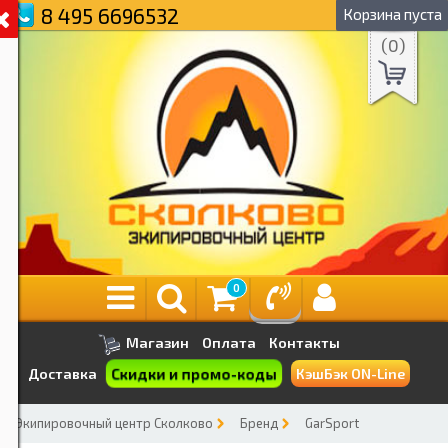
8 495 6696532
Корзина пуста
(
0
)
0
Магазин
Оплата
Контакты
Скидки и промо-коды
Доставка
КэшБэк ON-Line
Экипировочный центр Сколково
Бренд
GarSport