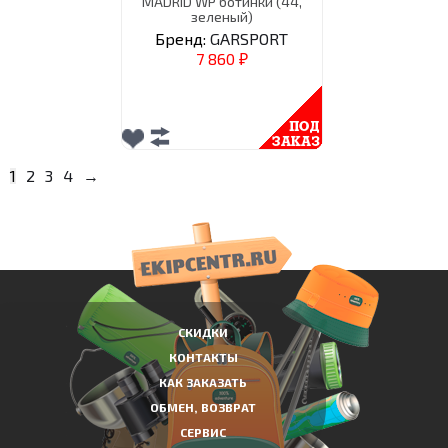
MADRID WP ботинки (44,
зеленый)
Бренд:
GARSPORT
7 860
₽
1
2
3
4
→
СКИДКИ
КОНТАКТЫ
КАК ЗАКАЗАТЬ
ОБМЕН, ВОЗВРАТ
СЕРВИС