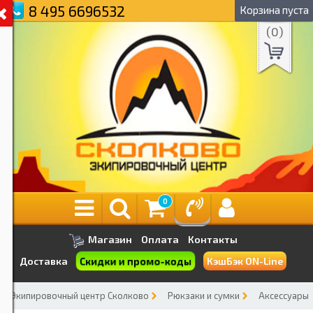
8 495 6696532
Корзина пуста
(
0
)
0
Магазин
Оплата
Контакты
Скидки и промо-коды
Доставка
КэшБэк ON-Line
Экипировочный центр Сколково
Рюкзаки и сумки
Аксессуары