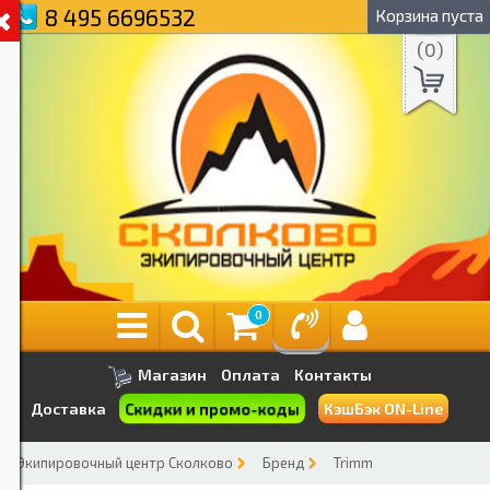
8 495 6696532
Корзина пуста
(
0
)
0
Магазин
Оплата
Контакты
Скидки и промо-коды
Доставка
КэшБэк ON-Line
Экипировочный центр Сколково
Бренд
Trimm