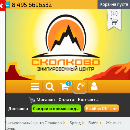
8 495 6696532
Корзина пуста
(
0
)
0
Магазин
Оплата
Контакты
Скидки и промо-коды
Доставка
КэшБэк ON-Line
Экипировочный центр Сколково
Бренд
Baffin
Женская
обувь