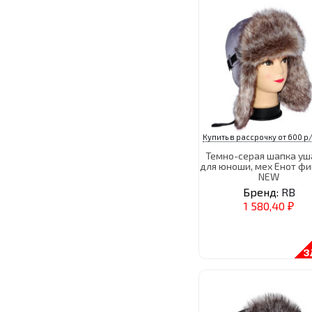
Купить в рассрочку от 600 р/
Темно-серая шапка уш
для юноши, мех Енот ф
NEW
Бренд:
RB
1 580,40
₽