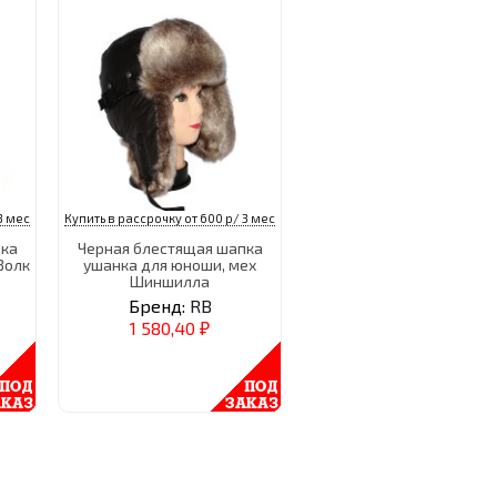
3 мес
Купить в рассрочку от 600 р/ 3 мес
пка
Черная блестящая шапка
Волк
ушанка для юноши, мех
Шиншилла
Бренд:
RB
1 580,40
₽