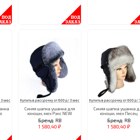
 3 мес
Купить в рассрочку от 600 р/ 3 мес
Купить в рассрочку от 600 р/ 
анка
Синяя шапка ушанка для
Синяя шапка ушанка д
о
юноши, мех Рэкс NEW
юноши, мех Песец
Бренд:
RB
Бренд:
RB
1 580,40
1 580,40
₽
₽