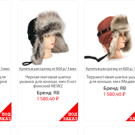
 3 мес
Купить в рассрочку от 600 р/ 3 мес
Купить в рассрочку от 600 р/ 
для
Черная матовая шапка
Терракотовая шапка уш
орка
ушанка для юноши, мех Енот
для юноши, мех Медв
финский NEW2
Бренд:
RB
Бренд:
RB
1 580,40
₽
1 580,40
₽