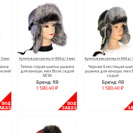
 3 мес
Купить в рассрочку от 600 р/ 3 мес
Купить в рассрочку от 600 р/ 
анка
Темно-серая шапка ушанка
Черная блестящая ша
инский
для юноши, мех Волк седой
ушанка для юноши, мех 
NEW
седой
Бренд:
RB
Бренд:
RB
1 580,40
1 580,40
₽
₽