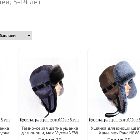
й, 5-14 лет
 3 мес
Купить в рассрочку от 600 р/ 3 мес
Купить в рассрочку от 600 р/ 
анка
Тёмно-серая шапка ушанка
Ушанка для юноши цве
бурка
для юноши, мех Мутон NEW
Хаки, мех Рэкс NEW
Бренд:
RB
Бренд:
RB