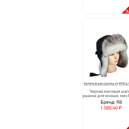
Купить в рассрочку от 600 р/
Черная матовая шап
ушанка для юноши, мех
Бренд:
RB
1 580,40
₽