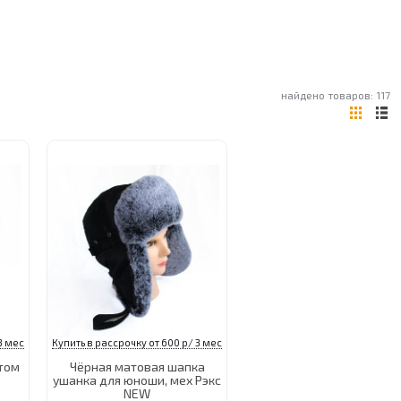
найдено товаров: 117
3 мес
Купить в рассрочку от 600 р/ 3 мес
том
Чёрная матовая шапка
ушанка для юноши, мех Рэкс
NEW