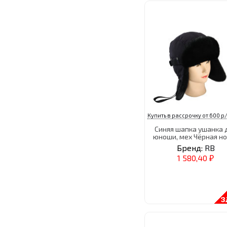
Купить в рассрочку от 600 р/
Синяя шапка ушанка 
юноши, мех Чёрная н
Бренд:
RB
1 580,40
₽