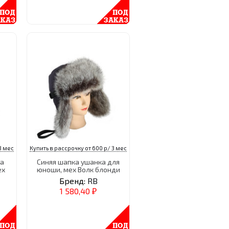
3 мес
Купить в рассрочку от 600 р/ 3 мес
а
Синяя шапка ушанка для
ех
юноши, мех Волк блонди
Бренд:
RB
1 580,40
₽