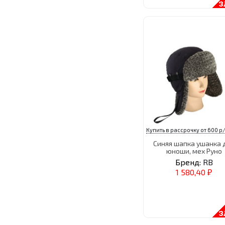
Купить в рассрочку от 600 р/
Синяя шапка ушанка 
юноши, мех Руно
Бренд:
RB
1 580,40
₽