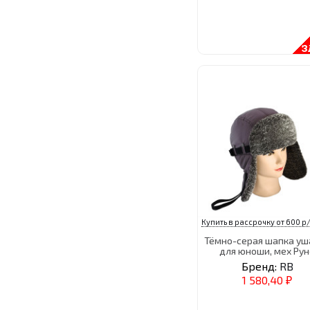
Купить в рассрочку от 600 р/
Тёмно-серая шапка уш
для юноши, мех Рун
Бренд:
RB
1 580,40
₽