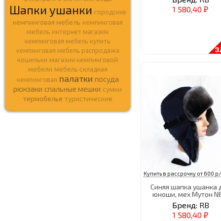
Шапки ушанки
1 580,40
₽
городские
кемпинговая мебель
кемпинговая
мебель интернет магазин
кемпинговая мебель купить
кемпинговая мебель распродажа
кошельки
магазин кемпинговой
мебели
мебель складная
палатки
посуда
кемпинговая
рюкзаки
спальные мешки
сумки
термобелье
туристические
Купить в рассрочку от 600 р/
Синяя шапка ушанка 
юноши, мех Мутон N
Бренд:
RB
1 580,40
₽