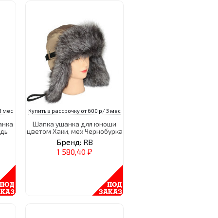
3 мес
Купить в рассрочку от 600 р/ 3 мес
анка
Шапка ушанка для юноши
едь
цветом Хаки, мех Чернобурка
Бренд:
RB
1 580,40
₽