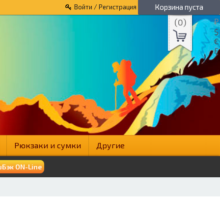
Корзина пуста
Войти / Регистрация
(
0
)
₽
$
€
£
Рюкзаки и сумки
Другие
Бэк ON-Line