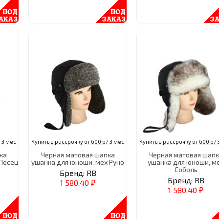
 3 мес
Купить в рассрочку от 600 р/ 3 мес
Купить в рассрочку от 600 р/ 
ка
Черная матовая шапка
Черная матовая шапк
 Песец
ушанка для юноши, мех Руно
ушанка для юноши, м
Соболь
Бренд:
RB
Бренд:
RB
1 580,40
₽
1 580,40
₽