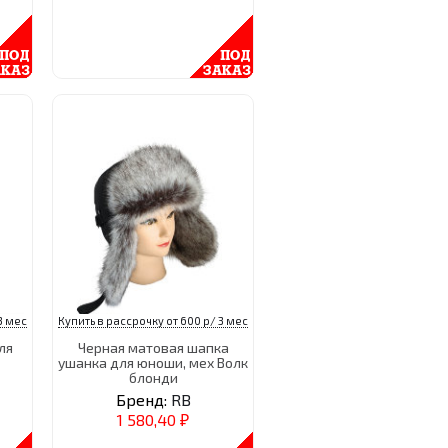
3 мес
Купить в рассрочку от 600 р/ 3 мес
ля
Черная матовая шапка
ушанка для юноши, мех Волк
блонди
Бренд:
RB
1 580,40
₽