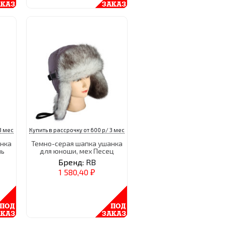
3 мес
Купить в рассрочку от 600 р/ 3 мес
анка
Темно-серая шапка ушанка
ль
для юноши, мех Песец
Бренд:
RB
1 580,40
₽