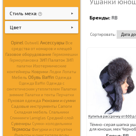
Ушанки юноше
Стиль меха:
Бренды:
RB
Цвет
Сортировать:
Opinel
Аксессуары
Outwell
Все
средства от комаров и клещей
Газовое оборудование
Гермомешки
ЗИП Палаток
Гермоупаковка
ЗИП
палатки
Изотермические
Коврики
контейнеры
Лодки
Лопаты
Обувь Baffin
Мебель
Одежда
Одежда Baffin
Одежда c
синтетическим утеплителем
Палатки
зимние
Палатки и тенты
Перчатки
Рюкзаки и сумки
Пуховая одежда
Садовые инструменты
Сапоги
Складная мебель
Спальники
Купить в рассрочку от 600 р/
Спиннинги Lamiglas
Средний слой
Сувениры
Сумки-холодильники
Тёмно-серая шапка уш
Термосы
для юноши, мех Черно
Фигурки и статуэтки
Фильтры и очистители воды
Бренд:
RB