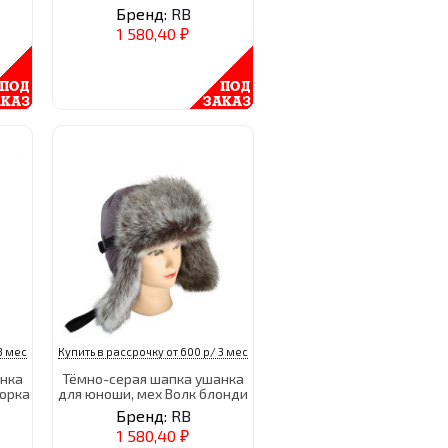
Бренд:
RB
1 580,40
₽
3 мес
Купить в рассрочку от 600 р/ 3 мес
анка
Тёмно-серая шапка ушанка
норка
для юноши, мех Волк блонди
Бренд:
RB
1 580,40
₽