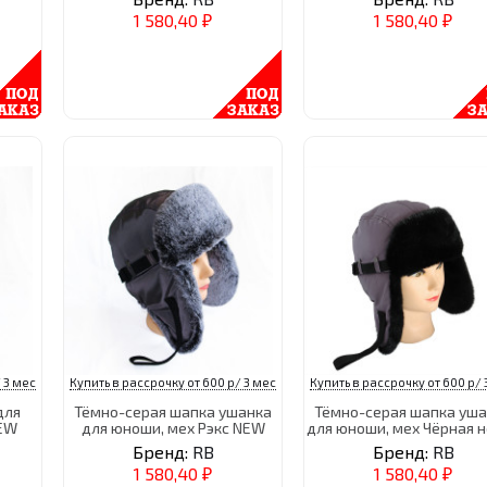
1 580,40
1 580,40
₽
₽
 3 мес
Купить в рассрочку от 600 р/ 3 мес
Купить в рассрочку от 600 р/ 
для
Тёмно-серая шапка ушанка
Тёмно-серая шапка уш
EW
для юноши, мех Рэкс NEW
для юноши, мех Чёрная 
Бренд:
RB
Бренд:
RB
1 580,40
1 580,40
₽
₽