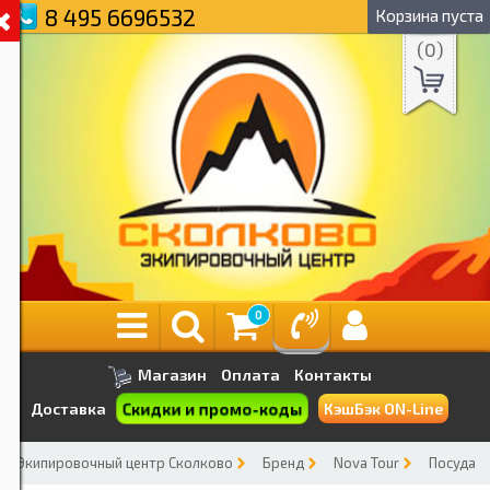
8 495 6696532
Корзина пуста
(
0
)
0
Магазин
Оплата
Контакты
Скидки и промо-коды
Доставка
КэшБэк ON-Line
Экипировочный центр Сколково
Бренд
Nova Tour
Посуда