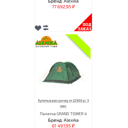
Бренд:
Alexika
77 692,95
₽
Купить в рассрочку от 22900 р/ 3
мес
Палатка GRAND TOWER 4
Бренд:
Alexika
61 497,95
₽