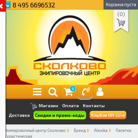
8 495 6696532
Корзина пуста
(
0
)
0
Магазин
Оплата
Контакты
Скидки и промо-коды
Доставка
КэшБэк ON-Line
Экипировочный центр Сколково
Бренд
Alexika
Палатки
туристические