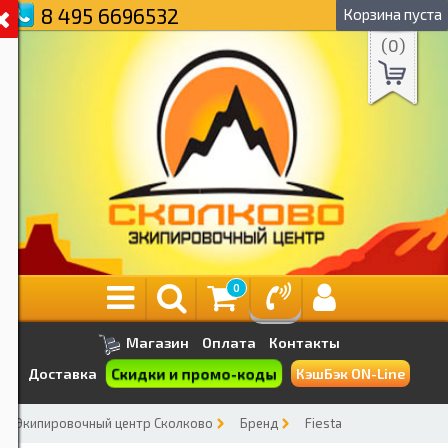
8 495 6696532
Корзина пуста
(
0
)
0
Магазин
Оплата
Контакты
Скидки и промо-коды
Доставка
КэшБэк ON-Line
Экипировочный центр Сколково
Бренд
Fiesta