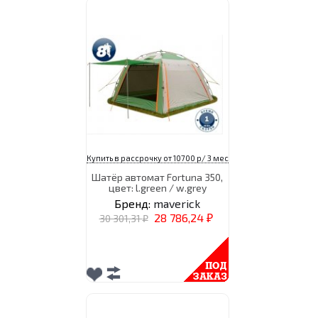
Купить в рассрочку от 10700 р/ 3 мес
Шатёр автомат Fortuna 350,
цвет: l.green / w.grey
Бренд:
maverick
28 786,24
30 301,31
₽
₽