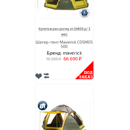
Купить в рассрочку от 24800 р/ 3
мес
Шатер-тент Maverick COSMOS
500
Бренд:
maverick
66 690
70 200
₽
₽