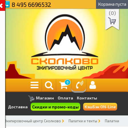
8 495 6696532
Корзина пуста
(
0
)
0
Магазин
Оплата
Контакты
Скидки и промо-коды
Доставка
КэшБэк ON-Line
Экипировочный центр Сколково
Палатки и тенты
Палатки