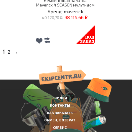
Кемпинговая палатка
Maverick 4 SEASON мультидом
Бренд:
maverick
38 114,66
40 120,70
₽
₽
1
2
→
СКИДКИ
КОНТАКТЫ
КАК ЗАКАЗАТЬ
ОБМЕН, ВОЗВРАТ
СЕРВИС