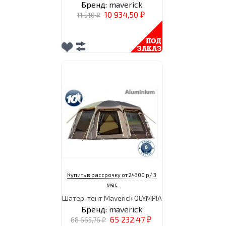
Бренд:
maverick
10 934,50
11 510
₽
₽
Купить в рассрочку от 24300 р/ 3
мес
Шатер-тент Maverick OLYMPIA
Бренд:
maverick
65 232,47
68 665,76
₽
₽