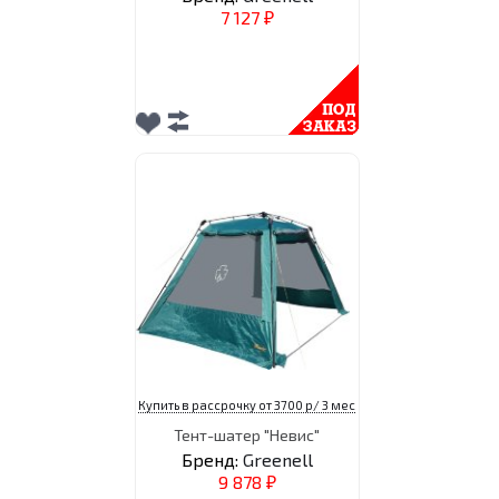
7 127
₽
Купить в рассрочку от 3700 р/ 3 мес
Тент-шатер "Невис"
Бренд:
Greenell
9 878
₽