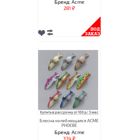
Бренд:
Acme
281
₽
Купить в рассрочку от 100 р/ 3 мес
Блесна колеблющаяся ACME
PHOEBE
Бренд:
Acme
374
₽