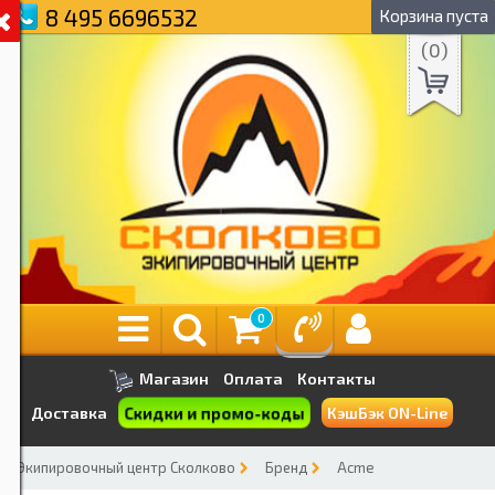
8 495 6696532
Корзина пуста
(
0
)
0
Магазин
Оплата
Контакты
Скидки и промо-коды
Доставка
КэшБэк ON-Line
Экипировочный центр Сколково
Бренд
Acme