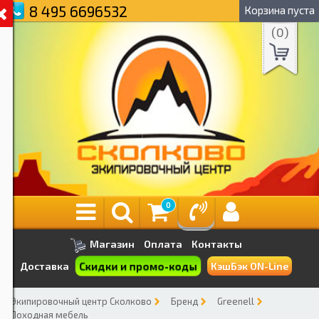
8 495 6696532
Корзина пуста
(
0
)
0
Магазин
Оплата
Контакты
Скидки и промо-коды
Доставка
КэшБэк ON-Line
Экипировочный центр Сколково
Бренд
Greenell
Походная мебель