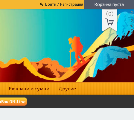
Корзина пуста
Войти / Регистрация
(
0
)
₽
$
€
£
Рюкзаки и сумки
Другие
Бэк ON-Line