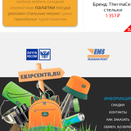
мебели
мебель складная
Бренд:
ThermaCel
палатки
посуда
кемпинговая
стельки
рюкзаки
спальные мешки
сумки
1 357
₽
термобелье
туристические
ИНФОРМАЦИ
СКИДКИ
КОНТАКТЫ
КАК ЗАКАЗАТЬ
ОБМЕН, ВОЗВРА