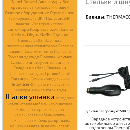
Стельки и шн
Opinel
Аксессуары
Outwell
Все
средства от комаров и клещей
Газовое оборудование
Гермомешки
Бренды:
THERMACE
ЗИП Палаток
Гермоупаковка
ЗИП
палатки
Изотермические
Коврики
контейнеры
Лодки
Лопаты
Обувь Baffin
Мебель
Одежда
Одежда Baffin
Одежда c
синтетическим утеплителем
Палатки
зимние
Палатки и тенты
Перчатки
Рюкзаки и сумки
Пуховая одежда
Садовые инструменты
Сапоги
Складная мебель
Спальники
Спиннинги Lamiglas
Средний слой
Сувениры
Сумки-холодильники
Термосы
Фигурки и статуэтки
Фильтры и очистители воды
Шапки ушанки
городские
кемпинговая мебель
кемпинговая
мебель интернет магазин
Купить в рассрочку от 500 р/
кемпинговая мебель купить
Зарядное устройст
кемпинговая мебель распродажа
автомобильное для сте
кошельки
магазин кемпинговой
подогревом ThermaC