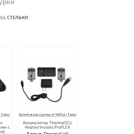
урки
LL СТЕЛЬКИ
 3 мес
Купить в рассрочку от 1400 р/ 3 мес
во
Аккумулятор ThermaCELL
лек с
Heated Insoles ProFLEX
ell
Бренд:
ThermaCell