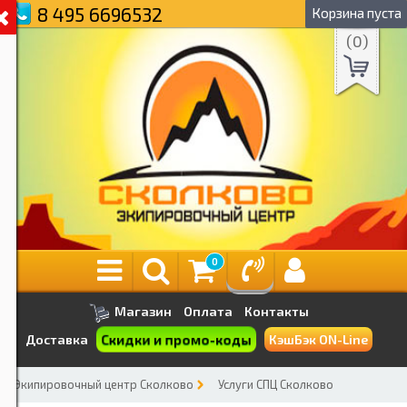
8 495 6696532
Корзина пуста
(
0
)
0
Магазин
Оплата
Контакты
Скидки и промо-коды
Доставка
КэшБэк ON-Line
Экипировочный центр Сколково
Услуги СПЦ Сколково