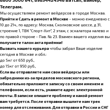
8800 3000 641, 89854424546 Ватсап, Вайбер,
Телеграм.
Мы осуществляем ремонт вейдерсов в городе Москва.
Прийти и Сдать в ремонт в Москве
- можно ежедневно с
10 до 21ч., по адресу: Москва, Сколковское шоссе, д 31,
строение 1, ТВК "Спорт-Хит", 2 этаж, с эскалатора налево и
по правой стороне - Пав. № 23. Взамен вашего изделия вы
получаете талон акта приёмки!
Вызвать нашего курьера
чтобы забрал Ваше изделие
сегодня в Москве и обл.:
до 5кг от 650 руб.,
до 15кг от 950 руб.,
Если вы отправляете нам свои вейдерсы или
забродники из-за пределов московского региона,
обязательно приложите записку со своим именем и
телефоном, если есть, укажите адрес электронной
почты. В записке опишите проблему и какой ремонт
вам требуется. После отправки вышлите нам трек
номер для отслеживания. Для отправки в России и СНГ