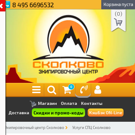
8 495 6696532
Корзина пуста
(
0
)
0
Магазин
Оплата
Контакты
Скидки и промо-коды
Доставка
КэшБэк ON-Line
Экипировочный центр Сколково
Услуги СПЦ Сколково