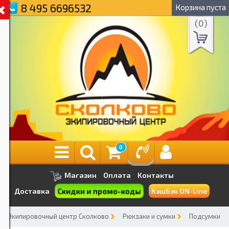
8 495 6696532
Корзина пуста
(
0
)
0
Магазин
Оплата
Контакты
Скидки и промо-коды
Доставка
КэшБэк ON-Line
Экипировочный центр Сколково
Рюкзаки и сумки
Подсумки