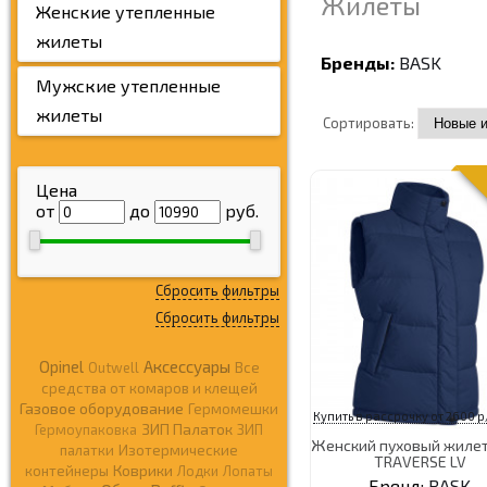
Жилеты
Женские утепленные
жилеты
Бренды:
BASK
Мужские утепленные
жилеты
Сортировать:
Цена
от
до
руб.
Сбросить фильтры
Сбросить фильтры
Opinel
Аксессуары
Outwell
Все
средства от комаров и клещей
Газовое оборудование
Гермомешки
Купить в рассрочку от 2600 р
ЗИП Палаток
Гермоупаковка
ЗИП
Женский пуховый жилет
палатки
Изотермические
TRAVERSE LV
Коврики
контейнеры
Лодки
Лопаты
Бренд:
BASK