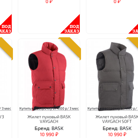
0
0
₽
₽
/ 3 мес
Купить в рассрочку от 4100 р/ 3 мес
Купить в рассрочку от 4100 р/
V3
Жилет пуховый BASK
Жилет пуховый BAS
VAYGACH
VAYGACH SOFT
Бренд:
BASK
Бренд:
BASK
10 990
10 990
₽
₽