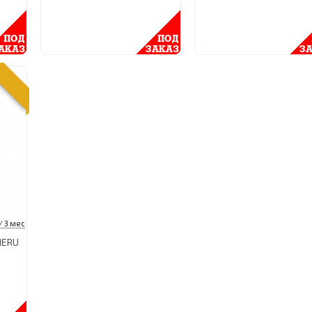
/ 3 мес
MERU