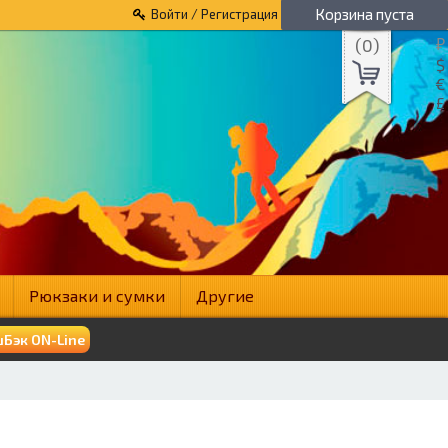
Корзина пуста
Войти / Регистрация
(
0
)
₽
$
€
£
Рюкзаки и сумки
Другие
Бэк ON-Line