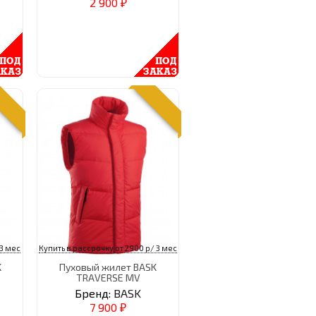
2 900
₽
 3 мес
Купить в рассрочку от 2900 р/ 3 мес
K
Пуховый жилет BASK
TRAVERSE MV
Бренд:
BASK
7 900
₽