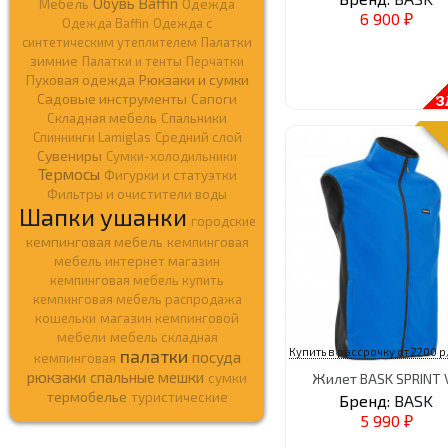
Обувь Baffin
Мебель
Одежда
6 900
₽
Одежда Baffin
Одежда c
синтетическим утеплителем
Палатки
зимние
Палатки и тенты
Перчатки
Рюкзаки и сумки
Пуховая одежда
Садовые инструменты
Сапоги
Складная мебель
Спальники
Спиннинги Lamiglas
Средний слой
Сувениры
Сумки-холодильники
Термосы
Фигурки и статуэтки
Фильтры и очистители воды
Шапки ушанки
городские
кемпинговая мебель
кемпинговая
мебель интернет магазин
кемпинговая мебель купить
кемпинговая мебель распродажа
кошельки
магазин кемпинговой
мебели
мебель складная
Купить в рассрочку от 2200 р
палатки
посуда
кемпинговая
рюкзаки
спальные мешки
Жилет BASK SPRINT 
сумки
термобелье
туристические
Бренд:
BASK
5 990
₽