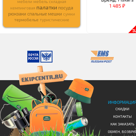
мебели
мебель складная
1 485
палатки
₽
посуда
кемпинговая
рюкзаки
спальные мешки
сумки
термобелье
туристические
ИНФОРМАЦИ
СКИДКИ
КОНТАКТЫ
КАК ЗАКАЗАТЬ
ОБМЕН, ВОЗВРА