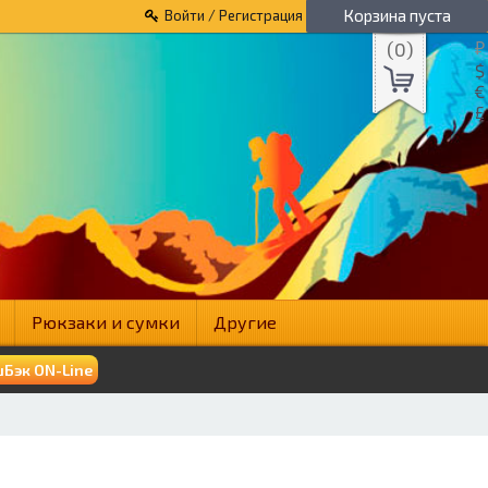
Корзина пуста
Войти / Регистрация
(
0
)
₽
$
€
£
Рюкзаки и сумки
Другие
Бэк ON-Line