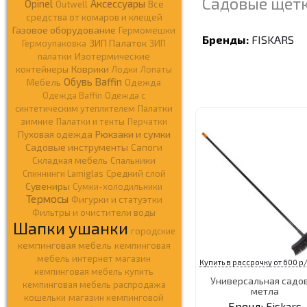
Садовые щет
Opinel
Аксессуары
Outwell
Все
средства от комаров и клещей
Газовое оборудование
Гермомешки
Бренды:
FISKARS
ЗИП Палаток
Гермоупаковка
ЗИП
палатки
Изотермические
Коврики
контейнеры
Лодки
Лопаты
Обувь Baffin
Мебель
Одежда
Одежда Baffin
Одежда c
синтетическим утеплителем
Палатки
зимние
Палатки и тенты
Перчатки
Рюкзаки и сумки
Пуховая одежда
Садовые инструменты
Сапоги
Складная мебель
Спальники
Спиннинги Lamiglas
Средний слой
Сувениры
Сумки-холодильники
Термосы
Фигурки и статуэтки
Фильтры и очистители воды
Шапки ушанки
городские
кемпинговая мебель
кемпинговая
мебель интернет магазин
Купить в рассрочку от 600 р/
кемпинговая мебель купить
Универсальная садо
кемпинговая мебель распродажа
метла
кошельки
магазин кемпинговой
Бренд:
Fiskars