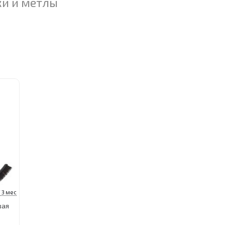
ки и метлы
 3 мес
вая