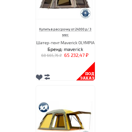
Купить в рассрочку от 24300 р/ 3
мес
Шатер-тент Maverick OLYMPIA
Бренд:
maverick
65 232,47
68 665,76
₽
₽