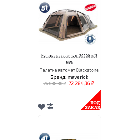
шатер внутри которого
подвешиваются две
двухместные...
Бренд:
maverick
53 642,78
56 466,08
₽
₽
Купить в рассрочку от 26900 р/ 3
мес
Палатка автомат Blackstone
Бренд:
maverick
72 284,36
76 088,80
₽
₽