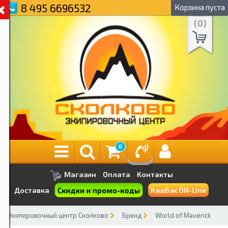
8 495 6696532
Корзина пуста
(
0
)
0
Магазин
Оплата
Контакты
Скидки и промо-коды
Доставка
КэшБэк ON-Line
Экипировочный центр Сколково
Бренд
World of Maverick