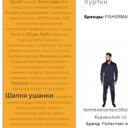
Куртки
Opinel
Аксессуары
Outwell
Все
средства от комаров и клещей
Газовое оборудование
Гермомешки
Бренды:
FISHERMA
ЗИП Палаток
Гермоупаковка
ЗИП
палатки
Изотермические
Коврики
контейнеры
Лодки
Лопаты
Обувь Baffin
Мебель
Одежда
Одежда Baffin
Одежда c
синтетическим утеплителем
Палатки
зимние
Палатки и тенты
Перчатки
Рюкзаки и сумки
Пуховая одежда
Садовые инструменты
Сапоги
Складная мебель
Спальники
Спиннинги Lamiglas
Средний слой
Сувениры
Сумки-холодильники
Термосы
Фигурки и статуэтки
Фильтры и очистители воды
Шапки ушанки
городские
кемпинговая мебель
кемпинговая
мебель интернет магазин
Купить в рассрочку от 500 р/
кемпинговая мебель купить
Фуфайка Бэйс V2
кемпинговая мебель распродажа
Бренд:
Fisherman n
кошельки
магазин кемпинговой