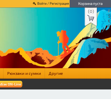
Корзина пуста
Войти / Регистрация
(
0
)
₽
$
€
£
Рюкзаки и сумки
Другие
Бэк ON-Line