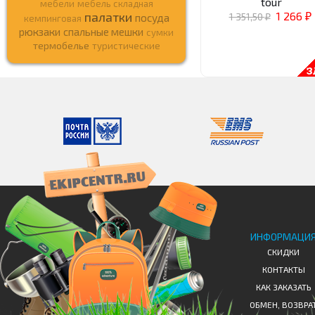
tour
мебели
мебель складная
палатки
1 266
1 351,50
посуда
кемпинговая
₽
₽
рюкзаки
спальные мешки
сумки
термобелье
туристические
ИНФОРМАЦИ
СКИДКИ
КОНТАКТЫ
КАК ЗАКАЗАТЬ
ОБМЕН, ВОЗВРА