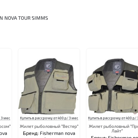
N NOVA TOUR
SIMMS
 3 мес
Купить в рассрочку от 400 р/ 3 мес
Купить в рассрочку от 400 р/ 
осом"
Жилет рыболовный "Вестер"
Жилет рыболовный "Пр
Лайт"
ova
Бренд:
Fisherman nova
Бренд:
Fisherman n