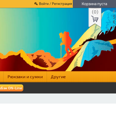
Корзина пуста
Войти / Регистрация
(
0
)
₽
$
€
£
Рюкзаки и сумки
Другие
Бэк ON-Line