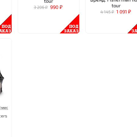
tour
tour
990
3 206
₽
₽
1 091
4 145
₽
₽
3 мес
ters