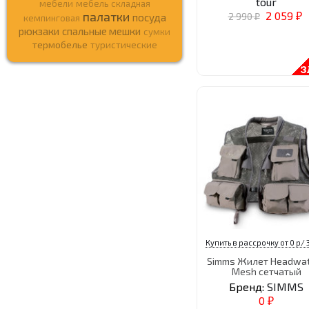
tour
мебели
мебель складная
палатки
2 059
2 990
посуда
кемпинговая
₽
₽
рюкзаки
спальные мешки
сумки
термобелье
туристические
Купить в рассрочку от 0 р/ 
Simms Жилет Headwa
Mesh сетчатый
Бренд:
SIMMS
0
₽