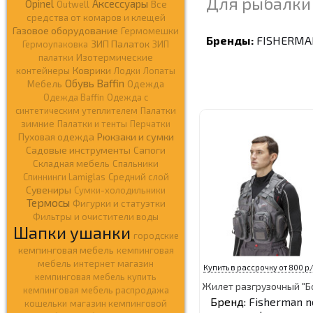
Для рыбалки
Opinel
Аксессуары
Outwell
Все
средства от комаров и клещей
Газовое оборудование
Гермомешки
Бренды:
FISHERMA
ЗИП Палаток
Гермоупаковка
ЗИП
палатки
Изотермические
Коврики
контейнеры
Лодки
Лопаты
Обувь Baffin
Мебель
Одежда
Одежда Baffin
Одежда c
синтетическим утеплителем
Палатки
зимние
Палатки и тенты
Перчатки
Рюкзаки и сумки
Пуховая одежда
Садовые инструменты
Сапоги
Складная мебель
Спальники
Спиннинги Lamiglas
Средний слой
Сувениры
Сумки-холодильники
Термосы
Фигурки и статуэтки
Фильтры и очистители воды
Шапки ушанки
городские
кемпинговая мебель
кемпинговая
мебель интернет магазин
Купить в рассрочку от 800 р/
кемпинговая мебель купить
Жилет разгрузочный "Б
кемпинговая мебель распродажа
Бренд:
Fisherman n
кошельки
магазин кемпинговой