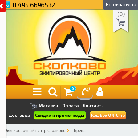
8 495 6696532
Корзина пуста
(
0
)
0
Магазин
Оплата
Контакты
Скидки и промо-коды
Доставка
КэшБэк ON-Line
Экипировочный центр Сколково
Бренд