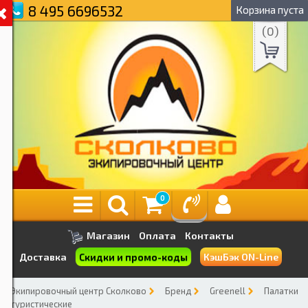
8 495 6696532
Корзина пуста
(
0
)
0
Магазин
Оплата
Контакты
Скидки и промо-коды
Доставка
КэшБэк ON-Line
Экипировочный центр Сколково
Бренд
Greenell
Палатки
туристические