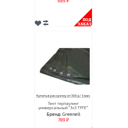
689
₽
Купить в рассрочку от 300 р/ 3 мес
Тент терпаулинг
универсальный "3х3 ТРПГ"
Бренд:
Greenell
789
₽