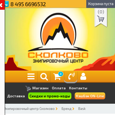
8 495 6696532
Корзина пуста
(
0
)
0
Магазин
Оплата
Контакты
Скидки и промо-коды
Доставка
КэшБэк ON-Line
Экипировочный центр Сколково
Бренд
Bask