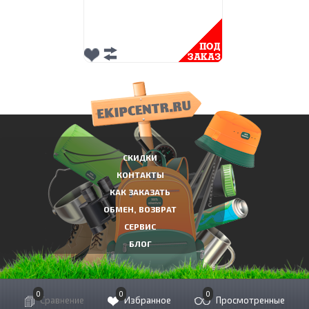
СКИДКИ
КОНТАКТЫ
КАК ЗАКАЗАТЬ
ОБМЕН, ВОЗВРАТ
СЕРВИС
БЛОГ
0
0
0
© Экипировочный центр Сколково, 2010-2021
Сравнение
Избранное
Просмотренные