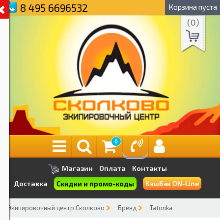
8 495 6696532
Корзина пуста
(
0
)
0
Магазин
Оплата
Контакты
Скидки и промо-коды
Доставка
КэшБэк ON-Line
Экипировочный центр Сколково
Бренд
Tatonka