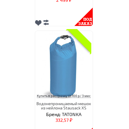
₽
Купить в рассрочку от 100 р/ 3 мес
Водонепроницаемый мешок
из нейлона Stausack XS
Бренд:
TATONKA
332,57
₽