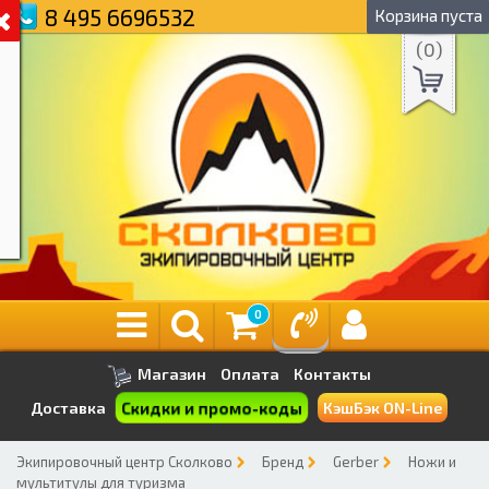
8 495 6696532
Корзина пуста
(
0
)
0
Магазин
Оплата
Контакты
Скидки и промо-коды
Доставка
КэшБэк ON-Line
Экипировочный центр Сколково
Бренд
Gerber
Ножи и
мультитулы для туризма