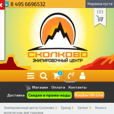
8 495 6696532
Корзина пуста
(
0
)
0
Магазин
Оплата
Контакты
Скидки и промо-коды
Доставка
КэшБэк ON-Line
Экипировочный центр Сколково
Бренд
Gerber
Ножи и
мультитулы для туризма