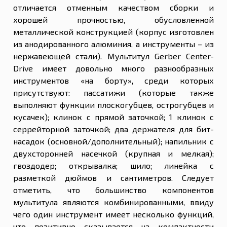
отличается отменным качеством сборки и
хорошей прочностью, обусловленной
металлической конструкцией (корпус изготовлен
из анодированного алюминия, а инструменты – из
нержавеющей стали). Мультитул Gerber Center-
Drive имеет довольно много разнообразных
инструментов «на борту», среди которых
присутствуют: пассатижи (которые также
выполняют функции плоскогубцев, острогубцев и
кусачек); клинок с прямой заточкой; 1 клинок с
серрейторной заточкой; два держателя для бит-
насадок (основной/дополнительный); напильник с
двухсторонней насечкой (крупная и мелкая);
гвоздодер; открывалка; шило; линейка с
разметкой дюймов и сантиметров. Следует
отметить, что большинство компонентов
мультитула являются комбинированными, ввиду
чего один инструмент имеет несколько функций,
что позитивно сказывается на компактности