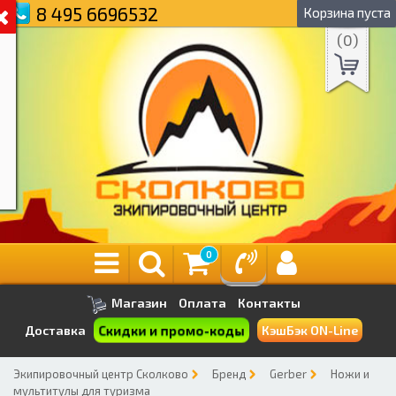
8 495 6696532
Корзина пуста
(
0
)
0
Магазин
Оплата
Контакты
Скидки и промо-коды
Доставка
КэшБэк ON-Line
Экипировочный центр Сколково
Бренд
Gerber
Ножи и
мультитулы для туризма