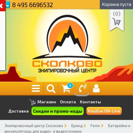
8 495 6696532
Корзина пуста
(
0
)
0
Магазин
Оплата
Контакты
Скидки и промо-коды
Доставка
КэшБэк ON-Line
Экипировочный центр Сколково
Бренд
Fenix
Батарейки и
аккумуляторы для аудио- и видеотехники